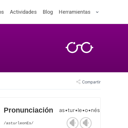
os
Actividades
Blog
Herramientas
Compartir
Pronunciación
as•tur•le•o•nés
/astuɾleonEs/