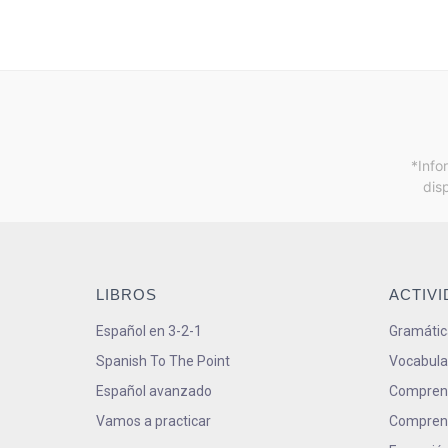
*Info
dis
LIBROS
ACTIV
Español en 3-2-1
Gramátic
Spanish To The Point
Vocabula
Español avanzado
Comprens
Vamos a practicar
Comprens