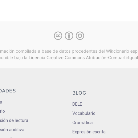
rmación compilada a base de datos procedentes del Wikcionario esp
ponible bajo la
Licencia Creative Commons Atribución-CompartirIgual
IDADES
BLOG
a
DELE
rio
Vocabulario
ión de lectura
Gramática
ión auditiva
Expresión escrita