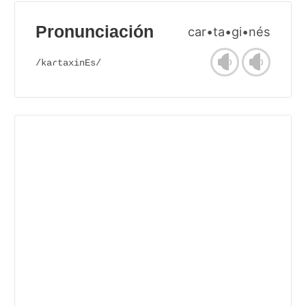
Pronunciación
car•ta•gi•nés
/kaɾtaxinEs/