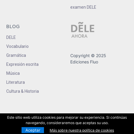
examen DELE
BLOG
DELE
Vocabulario
Gramática
Copyright © 2025
Ediciones Fluo
Expresión escrita
Música
Literatura
Cultura & Historia
Este sitio web utiliza cookies para mejorar su experiencia. Si continúas
navegando, consideraremos que aceptas su uso.
Aceptar
Más sobre nuestra política de cookies