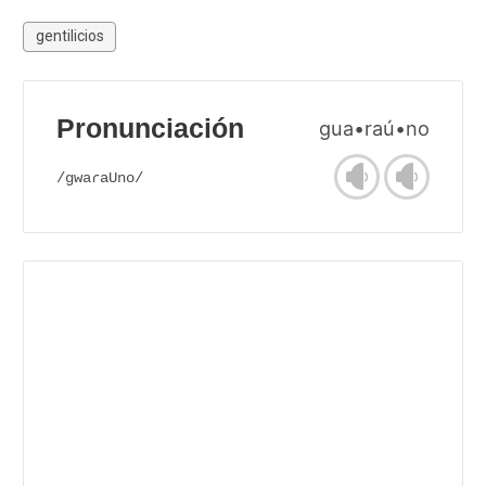
gentilicios
Pronunciación
gua•raú•no
/gwaɾaUno/