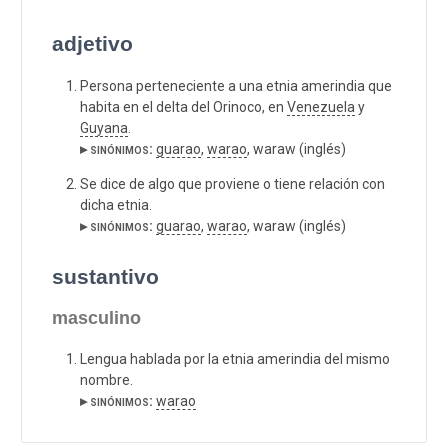
adjetivo
Persona perteneciente a una etnia amerindia que
habita en el delta del Orinoco, en
Venezuela
y
Guyana
.
▸ sinónimos:
guarao
,
warao
, waraw (inglés)
Se dice de algo que proviene o tiene relación con
dicha etnia.
▸ sinónimos:
guarao
,
warao
, waraw (inglés)
sustantivo
masculino
Lengua hablada por la etnia amerindia del mismo
nombre.
▸ sinónimos:
warao