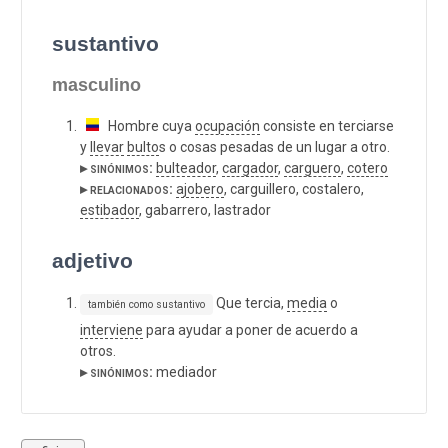
sustantivo
masculino
Hombre cuya
ocupación
consiste en terciarse
y
llevar
bulto
s o cosas pesadas de un lugar a otro.
▸ sinónimos:
bulteador
,
cargador
,
carguero
,
cotero
▸ relacionados:
ajobero
, carguillero, costalero,
estibador
, gabarrero, lastrador
adjetivo
Que tercia,
media
o
también como sustantivo
interviene
para ayudar a poner de acuerdo a
otros.
▸ sinónimos:
mediador