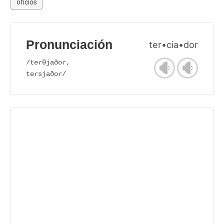
oficios
Pronunciación
ter•cia•dor
/teɾθjaðoɾ,
teɾsjaðoɾ/