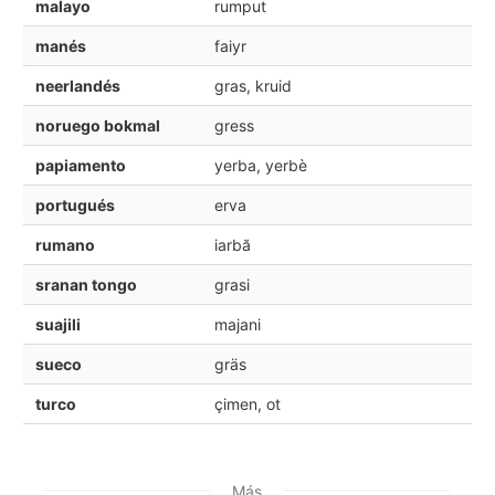
malayo
rumput
manés
faiyr
neerlandés
gras, kruid
noruego bokmal
gress
papiamento
yerba, yerbè
portugués
erva
rumano
iarbă
sranan tongo
grasi
suajili
majani
sueco
gräs
turco
çimen, ot
Más