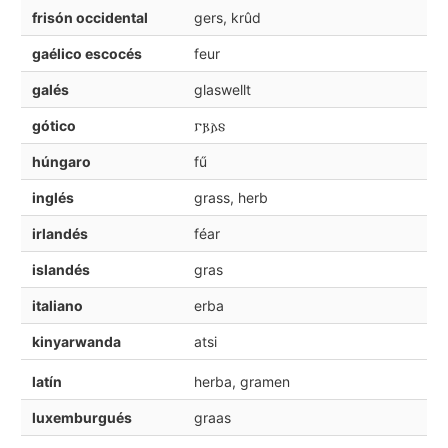
frisón occidental
gers, krûd
gaélico escocés
feur
galés
glaswellt
gótico
𐌲𐍂𐌰𐍃
húngaro
fű
inglés
grass, herb
irlandés
féar
islandés
gras
italiano
erba
kinyarwanda
atsi
latín
herba, gramen
luxemburgués
graas