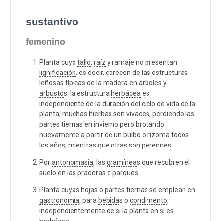
sustantivo
femenino
Planta cuyo
tallo
,
raíz
y ramaje no presentan
lignificación
, es decir, carecen de las estructuras
leñosas típicas de la
madera
en
árbol
es y
arbusto
s. la estructura
herbácea
es
independiente de la duración del ciclo de vida de la
planta; muchas hierbas son
vivaces
, perdiendo las
partes tiernas en invierno pero brotando
nuevamente a partir de un
bulbo
o
rizoma
todos
los años, mientras que otras son
perenne
s.
Por
antonomasia
, las
gramínea
s que recubren el
suelo
en las
pradera
s o
parque
s.
Planta cuyas hojas o partes tiernas se emplean en
gastronomía
, para
bebida
s o
condimento
,
independientemente de si la planta en sí es
herbácea.