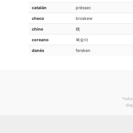
catalán
préssec
checo
broskew
chino
桃
coreano
복숭아
danés
fersken
*Info
dis