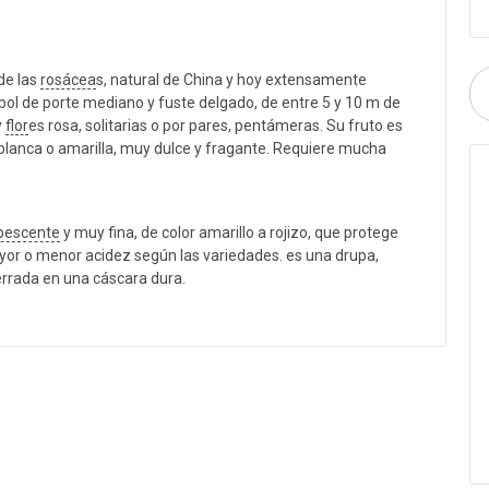
 de las
rosácea
s, natural de China y hoy extensamente
rbol de porte mediano y fuste delgado, de entre 5 y 10 m de
y
flor
es rosa, solitarias o por pares, pentámeras. Su fruto es
a blanca o amarilla, muy dulce y fragante. Requiere mucha
bescente
y muy fina, de color amarillo a rojizo, que protege
yor o menor acidez según las variedades. es una drupa,
rrada en una cáscara dura.