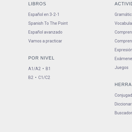
LIBROS
ACTIV
Español en 3-2-1
Gramátic
Spanish To The Point
Vocabula
Español avanzado
Comprens
Vamos a practicar
Comprens
Expresión
POR NIVEL
Exámene
Juegos
A1/A2
•
B1
B2
•
C1/C2
HERRA
Conjugad
Diccionar
Buscador