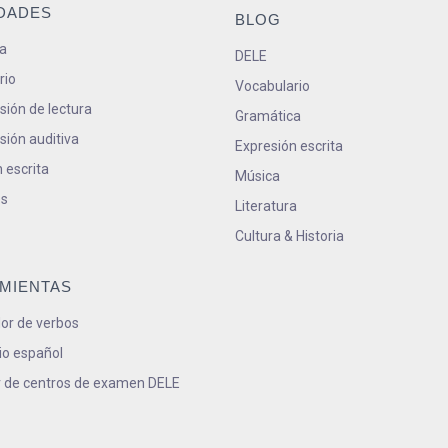
IDADES
BLOG
a
DELE
rio
Vocabulario
ión de lectura
Gramática
ión auditiva
Expresión escrita
 escrita
Música
s
Literatura
Cultura & Historia
MIENTAS
or de verbos
io español
 de centros de examen DELE