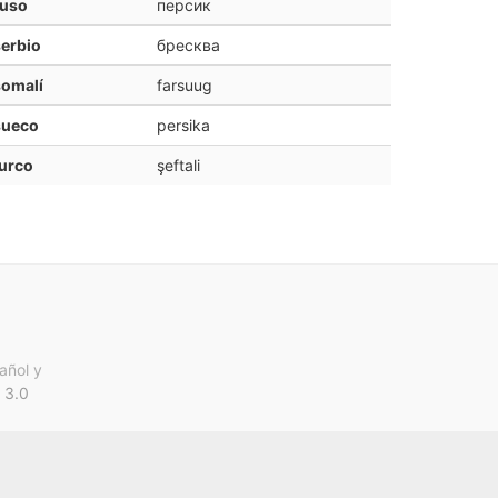
ruso
персик
erbio
бресква
somalí
farsuug
sueco
persika
urco
şeftali
añol y
 3.0