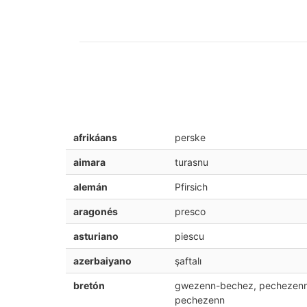
afrikáans
perske
aimara
turasnu
alemán
Pfirsich
aragonés
presco
asturiano
piescu
azerbaiyano
şaftalı
bretón
gwezenn-bechez, pechezenn
pechezenn