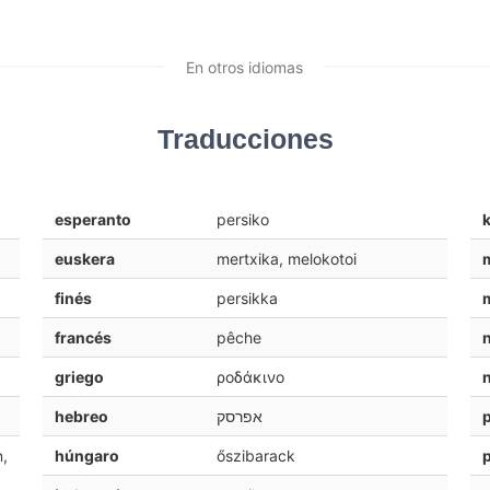
En otros idiomas
Traducciones
esperanto
persiko
euskera
mertxika, melokotoi
finés
persikka
francés
pêche
griego
ροδάκινο
hebreo
אפרסק
,
húngaro
őszibarack