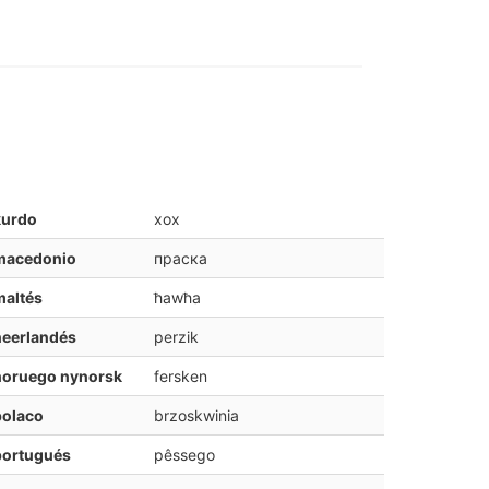
kurdo
xox
macedonio
праска
maltés
ħawħa
neerlandés
perzik
noruego nynorsk
fersken
polaco
brzoskwinia
portugués
pêssego