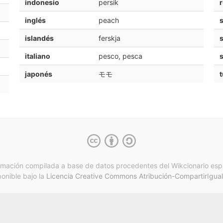
indonesio
persik
inglés
peach
s
islandés
ferskja
italiano
pesco, pesca
japonés
モモ
t
rmación compilada a base de datos procedentes del Wikcionario esp
ponible bajo la
Licencia Creative Commons Atribución-CompartirIgual