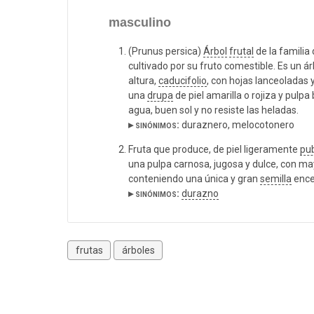
masculino
(Prunus persica)
Árbol
frutal
de la familia
cultivado por su fruto comestible. Es un á
altura,
caducifolio
, con hojas lanceoladas 
una
drupa
de piel amarilla o rojiza y pulp
agua, buen sol y no resiste las heladas.
▸ sinónimos:
duraznero, melocotonero
Fruta que produce, de piel ligeramente
pu
una pulpa carnosa, jugosa y dulce, con ma
conteniendo una única y gran
semilla
ence
▸ sinónimos:
durazno
frutas
árboles