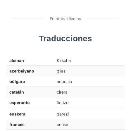
En otros idiomas
Traducciones
alemán
Kirsche
azerbaiyano
gilas
búlgaro
череша
catalán
cirera
esperanto
ĉerizo
euskera
gerezi
francés
cerise