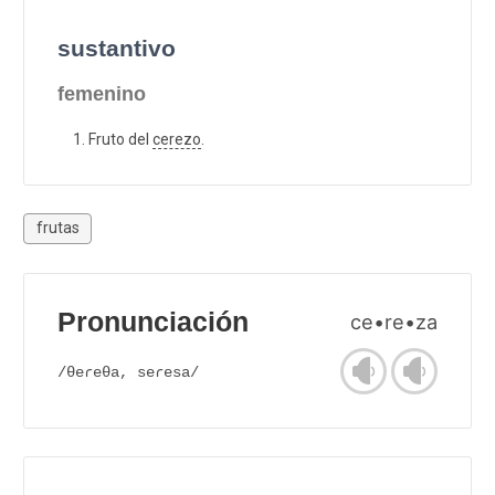
sustantivo
femenino
Fruto del
cerezo
.
frutas
Pronunciación
ce•re•za
/θeɾeθa, seɾesa/