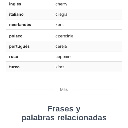
inglés
cherry
italiano
cilegia
neerlandés
kers
polaco
czereśnia
portugués
cereja
ruso
черешня
turco
kiraz
Más
Frases y
palabras relacionadas