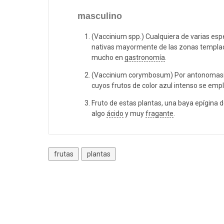
masculino
(Vaccinium spp.) Cualquiera de varias es
nativas mayormente de las zonas templada
mucho en
gastronomía
.
(Vaccinium corymbosum) Por antonomasia,
cuyos frutos de color azul intenso se emp
Fruto de estas plantas, una baya epígina d
algo
ácido
y muy
fragante
.
frutas
plantas