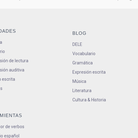
IDADES
BLOG
a
DELE
rio
Vocabulario
ión de lectura
Gramática
ión auditiva
Expresión escrita
 escrita
Música
s
Literatura
Cultura & Historia
MIENTAS
or de verbos
io español