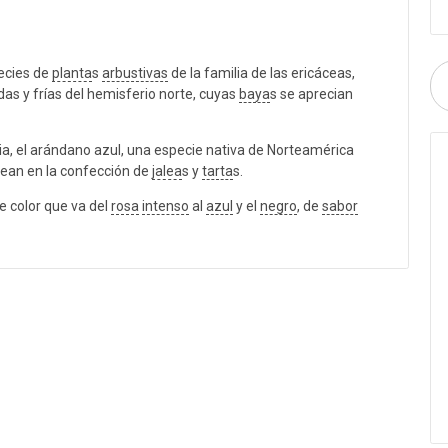
pecies de
planta
s
arbustivas
de la familia de las ericáceas,
s y frías del hemisferio norte, cuyas
baya
s se aprecian
 el arándano azul, una especie nativa de Norteamérica
lean en la confección de
jalea
s y
tarta
s.
e color que va del
rosa
intenso
al
azul
y el
negro
, de
sabor