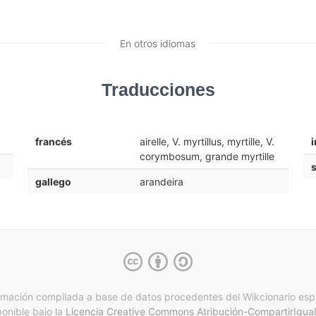
En otros idiomas
Traducciones
francés
airelle, V. myrtillus, myrtille, V.
i
corymbosum, grande myrtille
gallego
arandeira
rmación compilada a base de datos procedentes del Wikcionario esp
ponible bajo la
Licencia Creative Commons Atribución-CompartirIgual