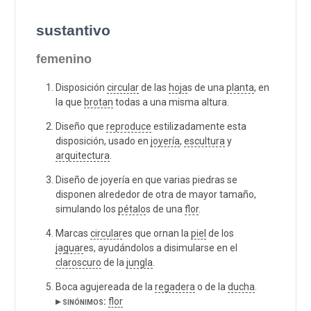
sustantivo
femenino
Disposición
circular
de las
hoja
s de una
planta
, en
la que
brotan
todas a una misma altura.
Diseño que
reproduce
estilizadamente esta
disposición, usado en
joyería
,
escultura
y
arquitectura
.
Diseño de joyería en que varias piedras se
disponen alrededor de otra de mayor tamaño,
simulando los
pétalo
s de una
flor
.
Marcas
circular
es que ornan la
piel
de los
jaguar
es, ayudándolos a disimularse en el
claroscuro
de la
jungla
.
Boca agujereada de la
regadera
o de la
ducha
.
▸ sinónimos:
flor