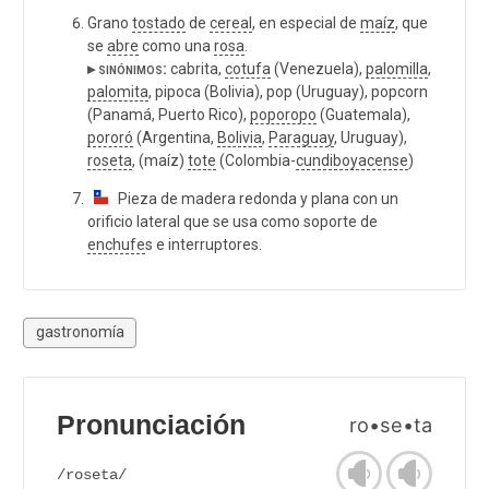
Grano
tostado
de
cereal
, en especial de
maíz
, que
se
abre
como una
rosa
.
▸ sinónimos:
cabrita,
cotufa
(Venezuela),
palomilla
,
palomita
, pipoca (Bolivia), pop (Uruguay), popcorn
(Panamá, Puerto Rico),
poporopo
(Guatemala),
pororó
(Argentina,
Bolivia
,
Paraguay
, Uruguay),
roseta
, (maíz)
tote
(Colombia-
cundiboyacense
)
Pieza de madera redonda y plana con un
orificio lateral que se usa como soporte de
enchufe
s e interruptores.
gastronomía
Pronunciación
ro•se•ta
/roseta/