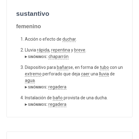
sustantivo
femenino
Acción o efecto de
duchar
.
Lluvia
rápida
,
repentina
y
breve
.
▸ sinónimos:
chaparrón
Dispositivo para
bañar
se, en forma de
tubo
con un
extremo
perforado que deja
caer
una
lluvia
de
agua
.
▸ sinónimos:
regadera
Instalación de
baño
provista de una ducha.
▸ sinónimos:
regadera