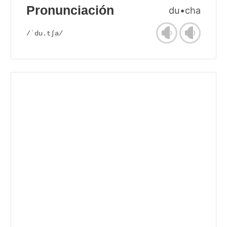
Pronunciación
du•cha
/ˈdu.tʃa/