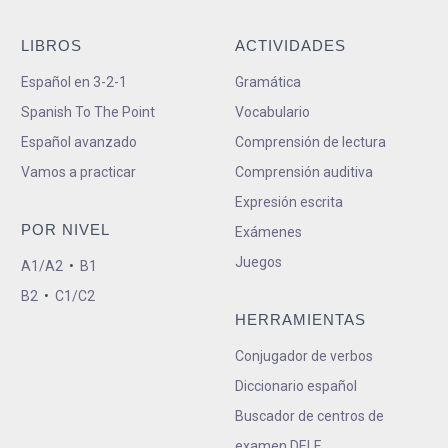
LIBROS
ACTIVIDADES
Español en 3-2-1
Gramática
Spanish To The Point
Vocabulario
Español avanzado
Comprensión de lectura
Vamos a practicar
Comprensión auditiva
Expresión escrita
POR NIVEL
Exámenes
Juegos
A1/A2
•
B1
B2
•
C1/C2
HERRAMIENTAS
Conjugador de verbos
Diccionario español
Buscador de centros de
examen DELE