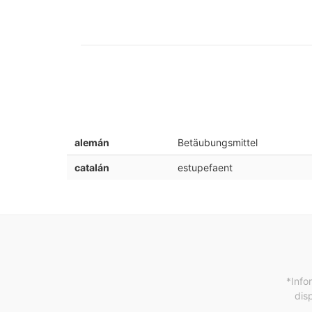
alemán
Betäubungsmittel
catalán
estupefaent
*Info
dis