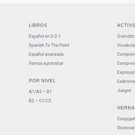
LIBROS
ACTIV
Español en 3-2-1
Gramátic
Spanish To The Point
Vocabula
Español avanzado
Comprens
Vamos a practicar
Comprens
Expresión
POR NIVEL
Exámene
Juegos
A1/A2
•
B1
B2
•
C1/C2
HERRA
Conjugad
Diccionar