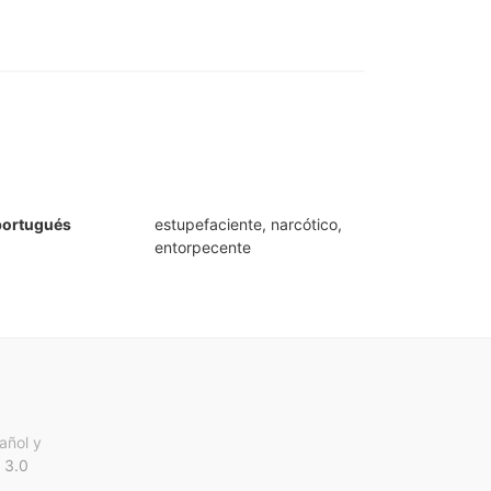
portugués
estupefaciente, narcótico,
entorpecente
añol y
 3.0