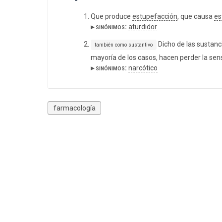
Que produce
estupefacción
, que causa
es
▸ sinónimos:
aturdidor
Dicho de las sustanc
también como sustantivo
mayoría de los casos, hacen perder la sensi
▸ sinónimos:
narcótico
farmacología