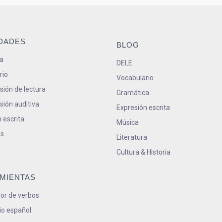
IDADES
BLOG
a
DELE
rio
Vocabulario
ión de lectura
Gramática
ión auditiva
Expresión escrita
 escrita
Música
s
Literatura
Cultura & Historia
MIENTAS
or de verbos
io español