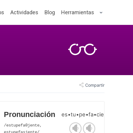
os
Actividades
Blog
Herramientas
Compartir
Pronunciación
es•tu•pe•fa•cien•te
/estupefaθjente,
estupefasjente/