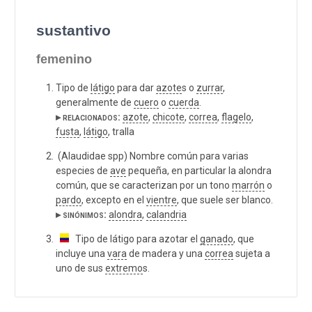
sustantivo
femenino
Tipo de
látigo
para dar
azote
s o
zurrar
,
generalmente de
cuero
o
cuerda
.
▸ relacionados:
azote
,
chicote
,
correa
,
flagelo
,
fusta
,
látigo
, tralla
(Alaudidae spp) Nombre común para varias
especies de
ave
pequeña, en particular la alondra
común, que se caracterizan por un tono
marrón
o
pardo
, excepto en el
vientre
, que suele ser blanco.
▸ sinónimos:
alondra
,
calandria
Tipo de látigo para azotar el
ganado
, que
incluye una
vara
de madera y una
correa
sujeta a
uno de sus
extremo
s.