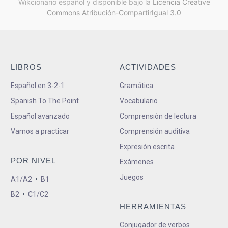
Wikcionario español y
disponible bajo la
Licencia Creative
Commons Atribución-CompartirIgual 3.0
LIBROS
ACTIVIDADES
Español en 3-2-1
Gramática
Spanish To The Point
Vocabulario
Español avanzado
Comprensión de lectura
Vamos a practicar
Comprensión auditiva
Expresión escrita
POR NIVEL
Exámenes
Juegos
A1/A2
•
B1
B2
•
C1/C2
HERRAMIENTAS
Conjugador de verbos