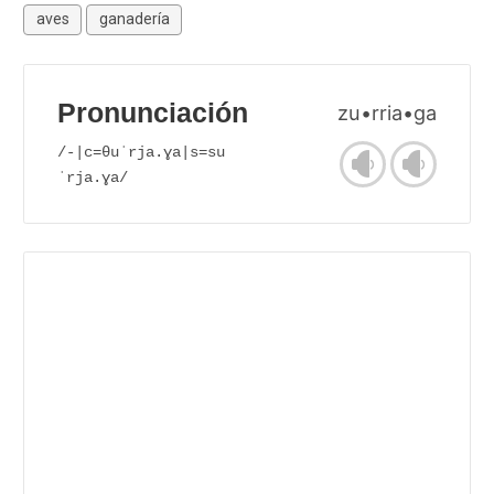
aves
ganadería
Pronunciación
zu•rria•ga
/-|c=θuˈrja.ɣa|s=su
ˈrja.ɣa/