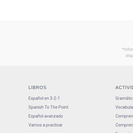
*Info
dis
LIBROS
ACTIV
Español en 3-2-1
Gramátic
Spanish To The Point
Vocabula
Español avanzado
Comprens
Vamos a practicar
Comprens