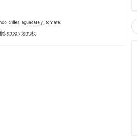
ando:
chile
s,
aguacate
y
jitomate
.
íjol
,
arroz
y
tomate
.