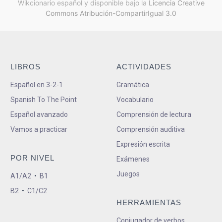
Wikcionario español y
disponible bajo la
Licencia Creative
Commons Atribución-CompartirIgual 3.0
LIBROS
ACTIVIDADES
Español en 3-2-1
Gramática
Spanish To The Point
Vocabulario
Español avanzado
Comprensión de lectura
Vamos a practicar
Comprensión auditiva
Expresión escrita
POR NIVEL
Exámenes
Juegos
A1/A2
•
B1
B2
•
C1/C2
HERRAMIENTAS
Conjugador de verbos