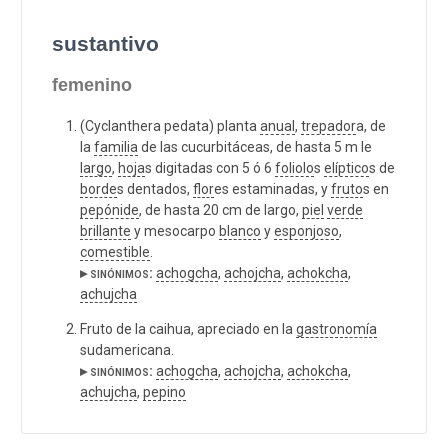
sustantivo
femenino
(Cyclanthera pedata) planta
anual
,
trepador
a, de
la
familia
de las cucurbitáceas, de hasta 5 m le
largo
,
hoja
s digitadas con 5 ó 6
foliolo
s
elíptico
s de
borde
s dentados,
flor
es estaminadas, y
fruto
s en
pepónide
, de hasta 20 cm de largo,
piel
verde
brillante
y mesocarpo
blanco
y
esponjoso
,
comestible
.
▸ sinónimos:
achogcha
,
achojcha
,
achokcha
,
achujcha
Fruto de la caihua, apreciado en la
gastronomía
sudamericana.
▸ sinónimos:
achogcha
,
achojcha
,
achokcha
,
achujcha
,
pepino