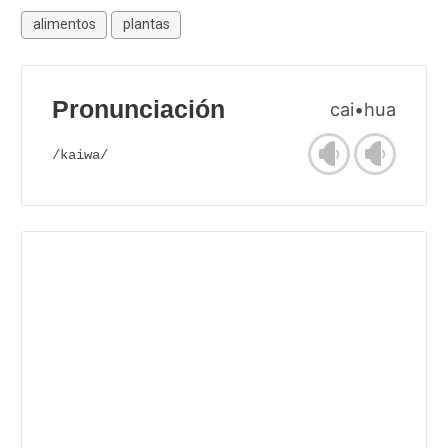
alimentos
plantas
Pronunciación
cai•hua
/kaiwa/