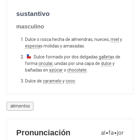
sustantivo
masculino
Dulce o rosca hecha de almendras, nueces,
miel
y
especia
s molidas y amasadas.
Dulce formado por dos delgadas
galleta
s de
forma
circular
, unidas por una capa de
dulce
y
bañadas en
azúcar
o
chocolate
.
Dulce de
caramelo
y
coco
.
alimentos
Pronunciación
al•fa•jor