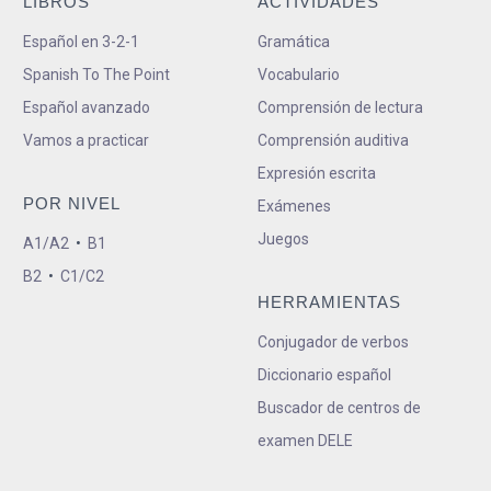
LIBROS
ACTIVIDADES
Español en 3-2-1
Gramática
Spanish To The Point
Vocabulario
Español avanzado
Comprensión de lectura
Vamos a practicar
Comprensión auditiva
Expresión escrita
POR NIVEL
Exámenes
Juegos
A1/A2
•
B1
B2
•
C1/C2
HERRAMIENTAS
Conjugador de verbos
Diccionario español
Buscador de centros de
examen DELE