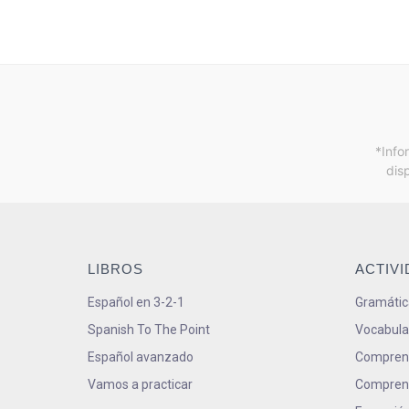
*Info
dis
LIBROS
ACTIV
Español en 3-2-1
Gramátic
Spanish To The Point
Vocabula
Español avanzado
Comprens
Vamos a practicar
Comprens