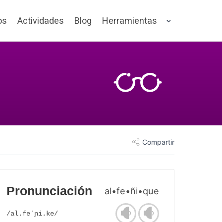
os
Actividades
Blog
Herramientas
Compartir
Pronunciación
al•fe•ñi•que
/al.feˈɲi.ke/