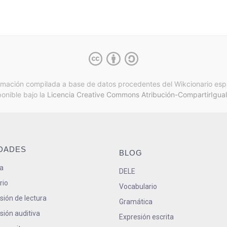
rmación compilada a base de datos procedentes del Wikcionario esp
ponible bajo la
Licencia Creative Commons Atribución-CompartirIgual
IDADES
BLOG
a
DELE
rio
Vocabulario
ión de lectura
Gramática
ión auditiva
Expresión escrita