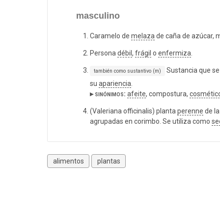
masculino
Caramelo de
melaza
de caña de azúcar, 
Persona
débil
,
frágil
o
enfermiza
.
Sustancia que se 
también como sustantivo (m)
su
apariencia
.
▸ sinónimos:
afeite
, compostura,
cosmétic
(Valeriana officinalis) planta
perenne
de la
agrupadas en corimbo. Se utiliza como
se
alimentos
plantas