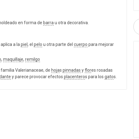
moldeado en forma de
barra
u otra decorativa.
aplica a la
piel
, el
pelo
u otra parte del
cuerpo
para mejorar
o
,
maquillaje
,
remilgo
 familia Valerianaceae, de
hoja
s
pinnadas
y
flor
es rosadas
dante
y parece provocar efectos
placentero
s para los
gato
s.