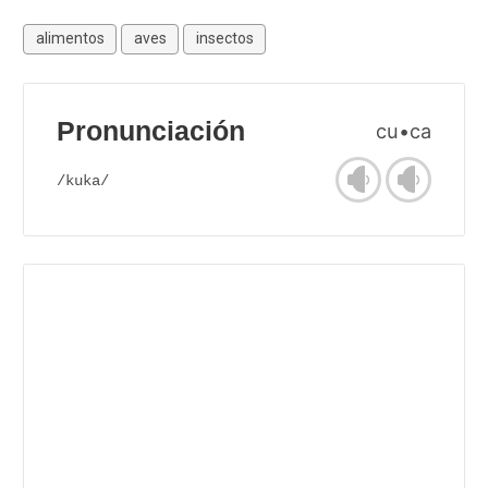
alimentos
aves
insectos
Pronunciación
cu•ca
/kuka/