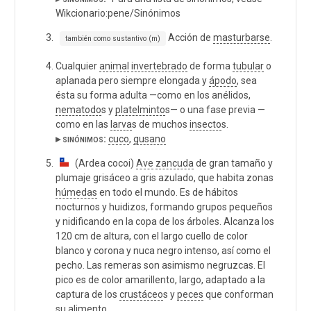
Wikcionario:pene/Sinónimos
Acción de
masturbarse
.
también como sustantivo (m)
Cualquier
animal
invertebrado
de forma
tubular
o
aplanada pero siempre elongada y
ápodo
, sea
ésta su forma adulta —como en los anélidos,
nematodo
s y
platelminto
s— o una fase previa —
como en las
larva
s de muchos
insecto
s.
▸ sinónimos:
cuco
,
gusano
(Ardea cocoi)
Ave
zancuda
de gran tamaño y
plumaje grisáceo a gris azulado, que habita zonas
húmedas
en todo el mundo. Es de hábitos
nocturnos y huidizos, formando grupos pequeños
y nidificando en la copa de los árboles. Alcanza los
120 cm de altura, con el largo cuello de color
blanco y corona y nuca negro intenso, así como el
pecho. Las remeras son asimismo negruzcas. El
pico es de color amarillento, largo, adaptado a la
captura de los
crustáceo
s y
peces
que conforman
su alimento.