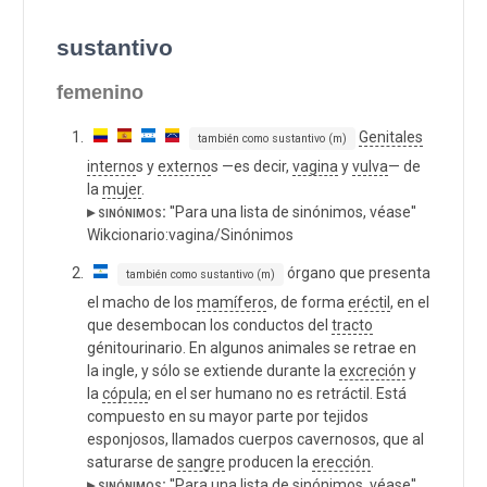
sustantivo
femenino
Genitales
también como sustantivo (m)
interno
s y
externo
s —es decir,
vagina
y
vulva
— de
la
mujer
.
▸ sinónimos:
''Para una lista de sinónimos, véase''
Wikcionario:vagina/Sinónimos
órgano que presenta
también como sustantivo (m)
el macho de los
mamífero
s, de forma
eréctil
, en el
que desembocan los conductos del
tracto
génitourinario. En algunos animales se retrae en
la ingle, y sólo se extiende durante la
excreción
y
la
cópula
; en el ser humano no es retráctil. Está
compuesto en su mayor parte por tejidos
esponjosos, llamados cuerpos cavernosos, que al
saturarse de
sangre
producen la
erección
.
▸ sinónimos:
''Para una lista de sinónimos, véase''