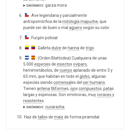
▸ sinónimos:
garza mora
Ave legendaria y parcialmente
antropomórfica de la
mitología
mapuche
, que
puede ser de buen o mal
agüero
según su color.
Furgón policial.
Galleta
dulce
de
harina
de
trigo
.
(Orden Blattodea) Cualquiera de unas
5.000
especie
s de
insecto
s
ovíparo
,
hemimetábolos, de
cuerpo
aplanado de entre 3 y
65 mm, que habitan en todo el
globo
, algunas
especies siendo
comensal
es del
ser humano
.
Tienen
antena
filiforme
s,
ojo
s
compuesto
s,
pata
s
largas y espinosas. Son omnívoras, muy
voraces
y
resistente
s.
▸ sinónimos:
cucaracha
Haz de
tallo
s de
maíz
de forma piramidal.