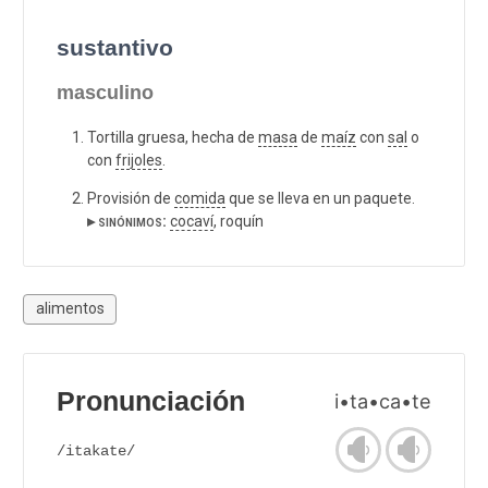
sustantivo
masculino
Tortilla gruesa, hecha de
masa
de
maíz
con
sal
o
con
frijoles
.
Provisión de
comida
que se lleva en un paquete.
▸ sinónimos:
cocaví
, roquín
alimentos
Pronunciación
i•ta•ca•te
/itakate/