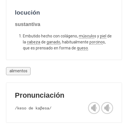
locución
sustantiva
Embutido hecho con colágeno,
músculo
s y
piel
de
la
cabeza
de
ganado
, habitualmente
porcino
s,
que es prensado en forma de
queso
.
alimentos
Pronunciación
/keso de kaβesa/