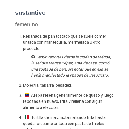
sustantivo
femenino
Rebanada de
pan
tostado
que se suele
comer
untada
con
mantequilla
,
mermelada
u otro
producto.
Según reportes desde la ciudad de Mérida,
la señora Marisa Yépez, ama de casa, comió
una tostada de pan, sin notar que en ella se
había manifestado la imagen de Jesucristo.
Molestia, tabarra,
pesadez
.
Arepa rellena generalmente de queso y luego
rebozada en huevo, frita y rellena con algún
alimento a elección.
Tortilla de maíz nixtamalizado frita hasta
quedar crocante untada con pasta de frijoles