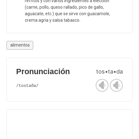
refritos y con varios ingredientes a elección
(carne, pollo, queso rallado, pico de gallo,
aguacate, etc.) que se sirve con guacamole,
crema agria y salsa tabasco.
alimentos
Pronunciación
tos•ta•da
/tostaða/