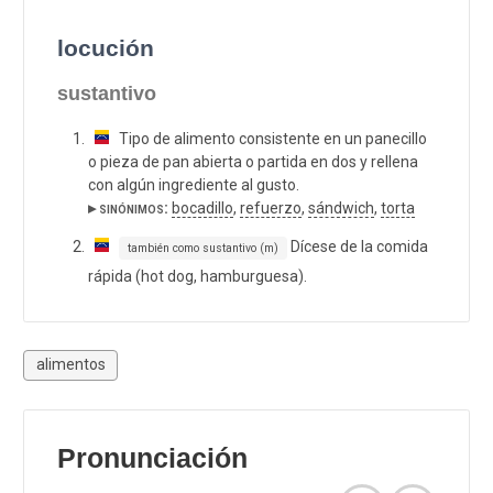
locución
sustantivo
Tipo de alimento consistente en un panecillo
o pieza de pan abierta o partida en dos y rellena
con algún ingrediente al gusto.
▸ sinónimos:
bocadillo
,
refuerzo
,
sándwich
,
torta
Dícese de la comida
también como sustantivo (m)
rápida (hot dog, hamburguesa).
alimentos
Pronunciación