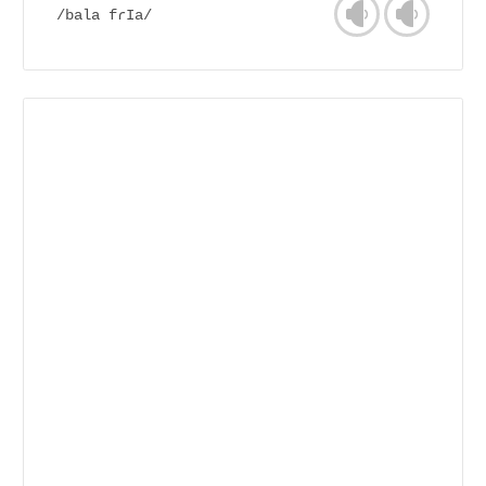
/bala fɾIa/