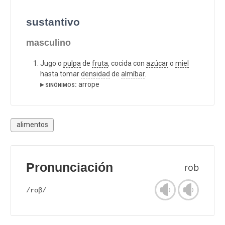
sustantivo
masculino
Jugo o
pulpa
de
fruta
, cocida con
azúcar
o
miel
hasta tomar
densidad
de
almíbar
.
▸ sinónimos:
arrope
alimentos
Pronunciación
rob
/roβ/