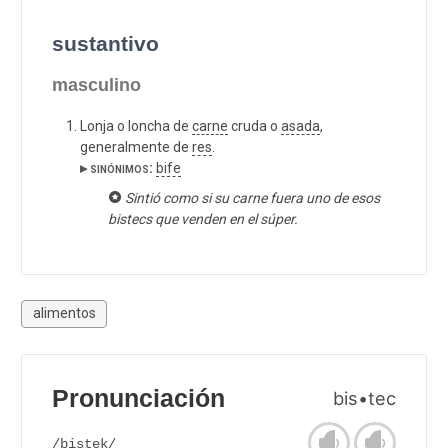
sustantivo
masculino
Lonja o loncha de
carne
cruda o
asada
,
generalmente de
res
.
▸ sinónimos:
bife
Sintió como si su carne fuera uno de esos
bistecs que venden en el súper.
alimentos
Pronunciación
bis•tec
/bistek/