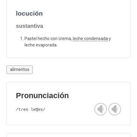
locución
sustantiva
Pastel hecho con crema,
leche condensada
y
leche evaporada.
alimentos
Pronunciación
/tɾes leʧes/