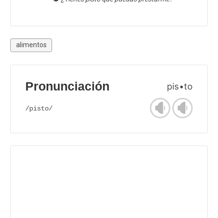
alimentos
Pronunciación
pis•to
/pisto/