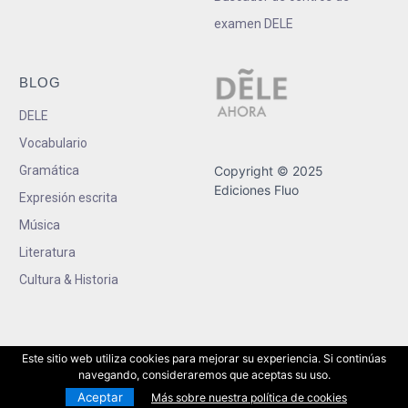
examen DELE
BLOG
DELE
Vocabulario
Gramática
Copyright © 2025
Ediciones Fluo
Expresión escrita
Música
Literatura
Cultura & Historia
Este sitio web utiliza cookies para mejorar su experiencia. Si continúas
navegando, consideraremos que aceptas su uso.
Aceptar
Más sobre nuestra política de cookies