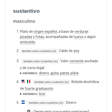
sustantivo
masculino
Plato de
origen
español
, a base de
verdura
s
picadas
y
fritas
, acompañadas de
huevo
o algún
embutido
.
Caldo de
ave
.
también como sustantivo (m)
Valor
corriente
acuñado
también como sustantivo (m)
y de curso legal.
▸ sinónimos:
dinero
,
guita
,
pasta
,
plata
Bebida alcohólica
también como sustantivo (m)
de
fuerte
graduación
.
▸ sinónimos:
licor
Dinero.
también como sustantivo (m)
¿Tienes pisto que puedas prestarme?