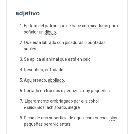
adjetivo
Epíteto del patrón que se hace con
picadura
s para
señalar un
dibujo
.
Que está labrado con picaduras o puntadas
sutiles.
Se aplica al animal que está en
celo
.
Resentido,
enfadado
.
Agujereado,
abollado
.
Cortado en trocitos o pedazos muy pequeños.
Ligeramente embriagado por el alcohol.
▸ sinónimos:
achispado
,
alegre
Dicho de una superficie de agua: con muchas
ola
s
pequeñas pero violentas.