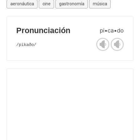
aeronáutica
cine
gastronomía
música
Pronunciación
pi•ca•do
/pikaðo/