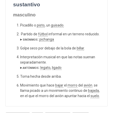
sustantivo
masculino
Picadillo o
pisto
, un
guisado
.
Partido de
fútbol
informal en un terreno reducido.
▸ sinónimos:
pichanga
Golpe seco por debajo de la bola de
billar
.
Interpretación musical en que las notas suenan
separadamente.
▸ antónimos:
legato
,
ligado
Toma hecha desde arriba.
Movimiento que hace
bajar
el
morro
del
avión
. se
llama picado a un movimiento continuo de
bajada
,
en el que el morro del avión apuntar hacia el
suelo
.