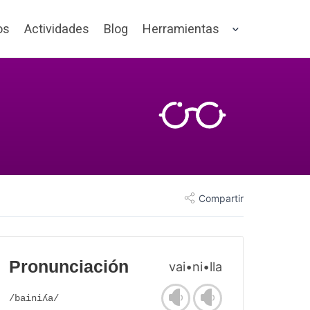
os
Actividades
Blog
Herramientas
Compartir
Pronunciación
vai•ni•lla
/bainiʎa/