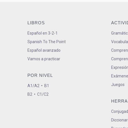
LIBROS
ACTIV
Español en 3-2-1
Gramátic
Spanish To The Point
Vocabula
Español avanzado
Comprens
Vamos a practicar
Comprens
Expresión
POR NIVEL
Exámene
Juegos
A1/A2
•
B1
B2
•
C1/C2
HERRA
Conjugad
Diccionar