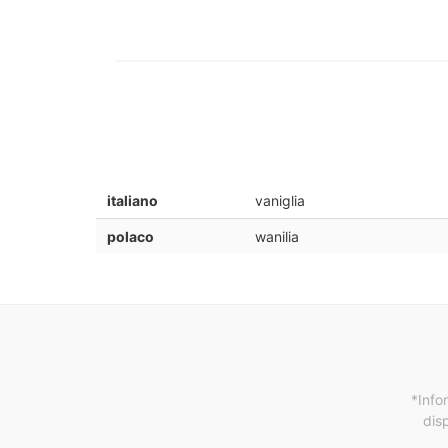
italiano
vaniglia
polaco
wanilia
*Info
dis