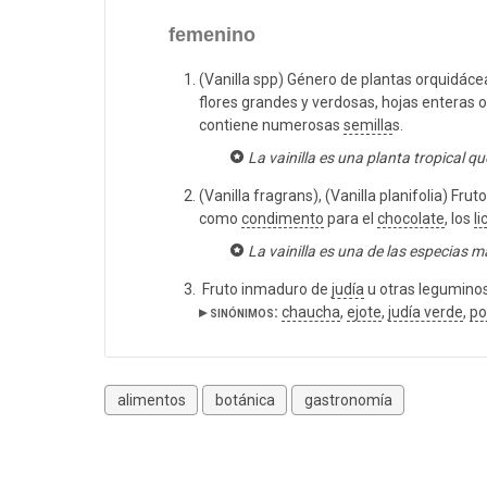
femenino
(Vanilla spp) Género de plantas orquidáce
flores grandes y verdosas, hojas enteras 
contiene numerosas
semilla
s.
La vainilla es una planta tropical qu
(Vanilla fragrans), (Vanilla planifolia) Fru
como
condimento
para el
chocolate
, los
li
La vainilla es una de las especias 
Fruto inmaduro de
judía
u otras legumino
▸ sinónimos:
chaucha
,
ejote
,
judía verde
,
po
alimentos
botánica
gastronomía