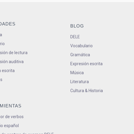
IDADES
BLOG
a
DELE
rio
Vocabulario
ión de lectura
Gramática
ión auditiva
Expresión escrita
 escrita
Música
s
Literatura
Cultura & Historia
MIENTAS
or de verbos
io español