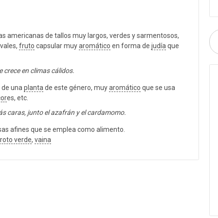
as americanas de tallos muy largos, verdes y sarmentosos,
ovales,
fruto
capsular muy
aromático
en forma de
judía
que
e crece en climas cálidos.
to de una
planta
de este género, muy
aromático
que se usa
cor
es, etc.
más caras, junto el azafrán y el cardamomo.
sas afines que se emplea como alimento.
roto verde
,
vaina