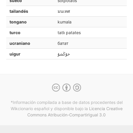
sueco
sötpotatis
tailandés
มนเทศ
tongano
kumala
turco
tatlı patates
ucraniano
батат
uigur
خۇڭشۇ
*Información compilada a base de datos procedentes del
Wikcionario español y
disponible bajo la
Licencia Creative
Commons Atribución-CompartirIgual 3.0