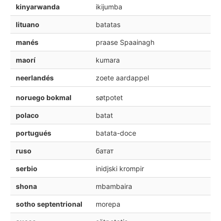
kinyarwanda
ikijumba
lituano
batatas
manés
praase Spaainagh
maorí
kumara
neerlandés
zoete aardappel
noruego bokmal
søtpotet
polaco
batat
portugués
batata-doce
ruso
батат
serbio
inidjski krompir
shona
mbambaira
sotho septentrional
morepa