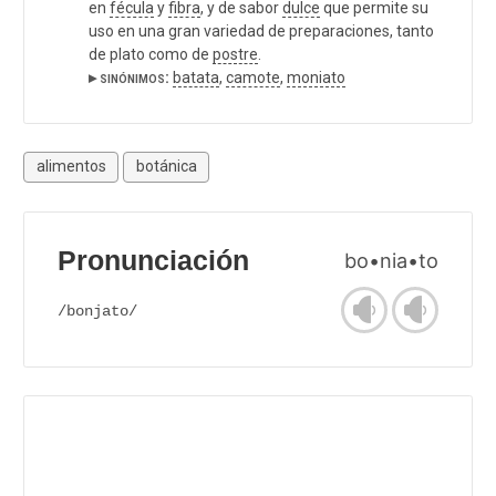
en
fécula
y
fibra
, y de sabor
dulce
que permite su
uso en una gran variedad de preparaciones, tanto
de plato como de
postre
.
▸ sinónimos:
batata
,
camote
,
moniato
alimentos
botánica
Pronunciación
bo•nia•to
/bonjato/