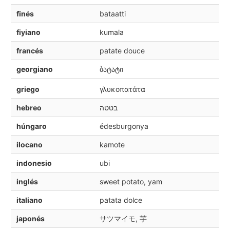
finés
bataatti
fiyiano
kumala
francés
patate douce
georgiano
ბატატი
griego
γλυκοπατάτα
hebreo
בטטה
húngaro
édesburgonya
ilocano
kamote
indonesio
ubi
inglés
sweet potato, yam
italiano
patata dolce
japonés
サツマイモ, 芋