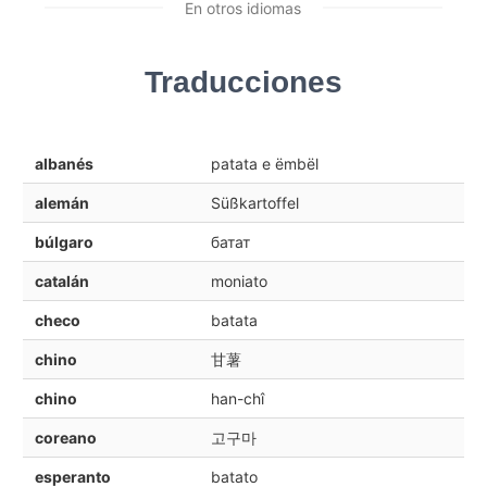
En otros idiomas
Traducciones
albanés
patata e ëmbël
alemán
Süßkartoffel
búlgaro
батат
catalán
moniato
checo
batata
chino
甘薯
chino
han-chî
coreano
고구마
esperanto
batato