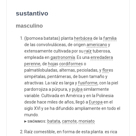
sustantivo
masculino
(Ipomoea batatas) planta
herbácea
de la
familia
de las convolvuláceas, de origen
americano
y
extensamente cultivada por su
raíz
tuberosa,
empleada en
gastronomía
. Es una
enredadera
perenne
, de
hoja
s
cordiforme
s o
palmatilobuladas, alternas, pecioladas, y
flor
es
simpétalas, pentámeras, de buen tamaño y
atractivas. La raíz es larga y
fusiforme
, con la piel
pardorrojiza a púrpura, y
pulpa
similarmente
variable. Cultivada en América y en la Polinesia
desde hace miles de años, llegó a
Europa
en el
siglo XVI y se ha difundido ampliamente en todo el
mundo.
▸ sinónimos:
batata
,
camote
,
moniato
Raíz comestible, en forma de esta planta. es rica