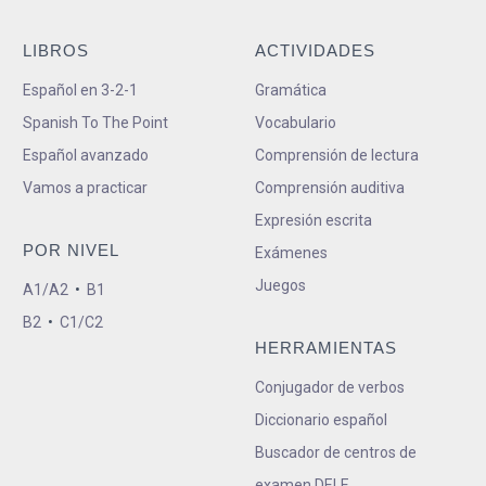
LIBROS
ACTIVIDADES
Español en 3-2-1
Gramática
Spanish To The Point
Vocabulario
Español avanzado
Comprensión de lectura
Vamos a practicar
Comprensión auditiva
Expresión escrita
POR NIVEL
Exámenes
Juegos
A1/A2
•
B1
B2
•
C1/C2
HERRAMIENTAS
Conjugador de verbos
Diccionario español
Buscador de centros de
examen DELE