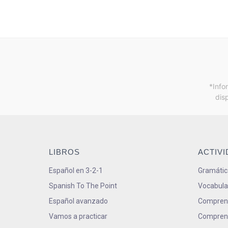
*Info
dis
LIBROS
ACTIV
Español en 3-2-1
Gramátic
Spanish To The Point
Vocabula
Español avanzado
Comprens
Vamos a practicar
Comprens