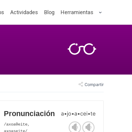
os
Actividades
Blog
Herramientas
Compartir
Pronunciación
a•jo•a•cei•te
/axoaθeite,
axoaseite/