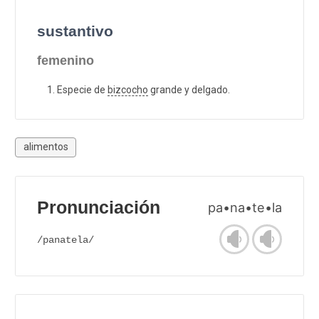
sustantivo
femenino
Especie de
bizcocho
grande y delgado.
alimentos
Pronunciación
pa•na•te•la
/panatela/