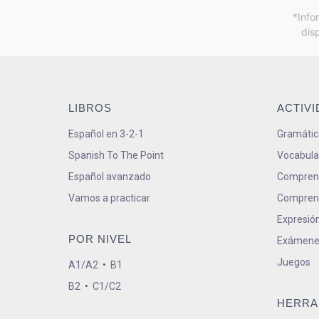
*Info
dis
LIBROS
ACTIV
Español en 3-2-1
Gramátic
Spanish To The Point
Vocabula
Español avanzado
Comprens
Vamos a practicar
Comprens
Expresión
POR NIVEL
Exámene
Juegos
A1/A2
•
B1
B2
•
C1/C2
HERRA