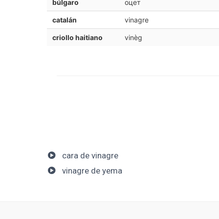
búlgaro
оцет
catalán
vinagre
criollo haitiano
vinèg
cara de vinagre
vinagre de yema