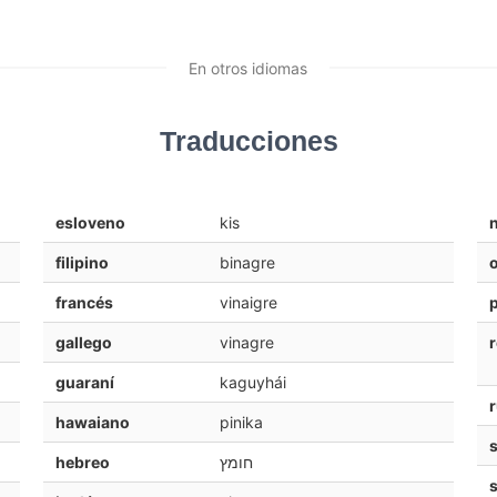
En otros idiomas
Traducciones
esloveno
kis
filipino
binagre
o
francés
vinaigre
gallego
vinagre
guaraní
kaguyhái
hawaiano
pinika
hebreo
חומץ
s