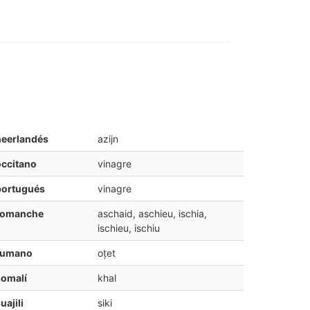
neerlandés
azijn
ccitano
vinagre
portugués
vinagre
romanche
aschaid, aschieu, ischia,
ischieu, ischiu
rumano
oțet
somalí
khal
uajili
siki