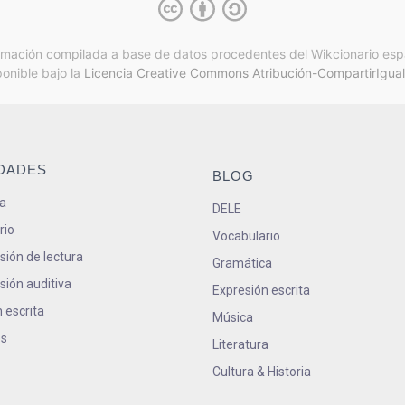
rmación compilada a base de datos procedentes del Wikcionario esp
ponible bajo la
Licencia Creative Commons Atribución-CompartirIgual
IDADES
BLOG
a
DELE
rio
Vocabulario
ión de lectura
Gramática
ión auditiva
Expresión escrita
 escrita
Música
s
Literatura
Cultura & Historia