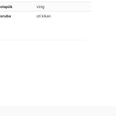
volapük
vinig
yoruba
otí kíkan