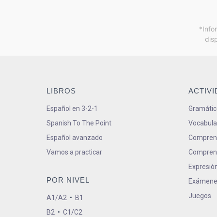
*Info
dis
LIBROS
ACTIV
Español en 3-2-1
Gramátic
Spanish To The Point
Vocabula
Español avanzado
Comprens
Vamos a practicar
Comprens
Expresión
POR NIVEL
Exámene
Juegos
A1/A2
•
B1
B2
•
C1/C2