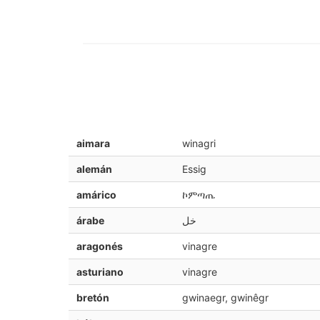
aimara
winagri
alemán
Essig
amárico
ኮምጣጤ
árabe
خل ‎
aragonés
vinagre
asturiano
vinagre
bretón
gwinaegr, gwinêgr