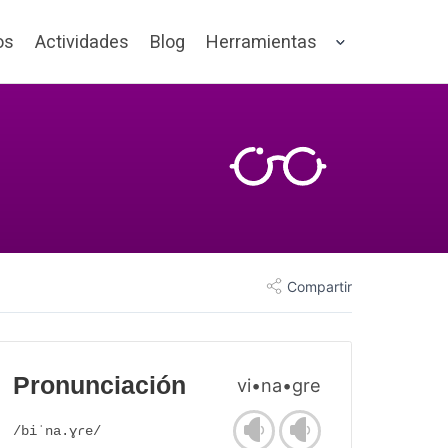
os
Actividades
Blog
Herramientas
Compartir
Pronunciación
vi•na•gre
/biˈna.ɣɾe/