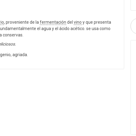
rio
, proveniente de la
fermentación
del
vino
y que presenta
 fundamentalmente el agua y el ácido acético. se usa como
a conservas.
liciosos.
enio, agriada.