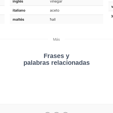
inglés
vinegar
italiano
aceto
maltés
ħall
Más
Frases y
palabras relacionadas