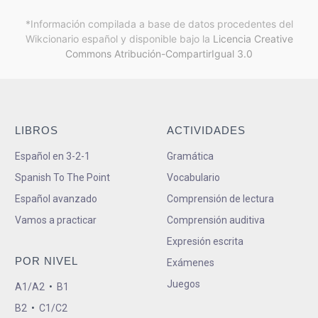
*Información compilada a base de datos procedentes del
Wikcionario español y
disponible bajo la
Licencia Creative
Commons Atribución-CompartirIgual 3.0
LIBROS
ACTIVIDADES
Español en 3-2-1
Gramática
Spanish To The Point
Vocabulario
Español avanzado
Comprensión de lectura
Vamos a practicar
Comprensión auditiva
Expresión escrita
POR NIVEL
Exámenes
Juegos
A1/A2
•
B1
B2
•
C1/C2