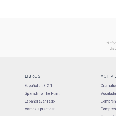
*Info
dis
LIBROS
ACTIV
Español en 3-2-1
Gramátic
Spanish To The Point
Vocabula
Español avanzado
Comprens
Vamos a practicar
Comprens