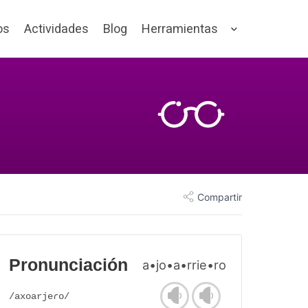
os
Actividades
Blog
Herramientas
Compartir
Pronunciación
a•jo•a•rrie•ro
/axoarjeɾo/