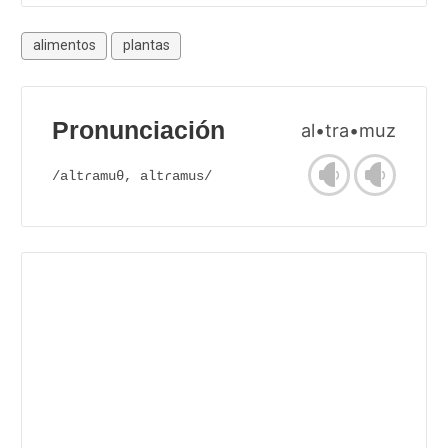
alimentos
plantas
Pronunciación
al•tra•muz
/altɾamuθ, altɾamus/