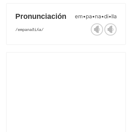
Pronunciación
em•pa•na•di•lla
/empanaðiʎa/