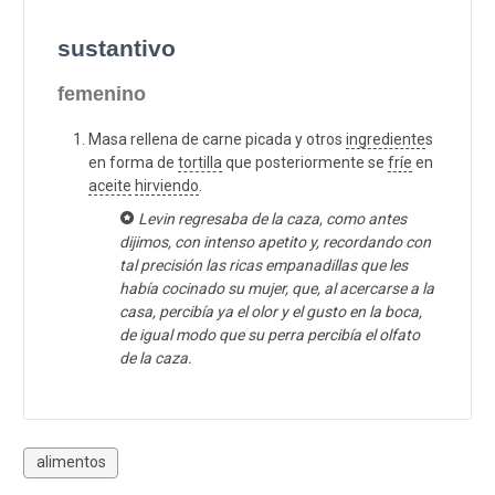
sustantivo
femenino
Masa rellena de carne picada y otros
ingrediente
s
en forma de
tortilla
que posteriormente se
fríe
en
aceite
hirviendo
.
Levin regresaba de la caza, como antes
dijimos, con intenso apetito y, recordando con
tal precisión las ricas empanadillas que les
había cocinado su mujer, que, al acercarse a la
casa, percibía ya el olor y el gusto en la boca,
de igual modo que su perra percibía el olfato
de la caza.
alimentos