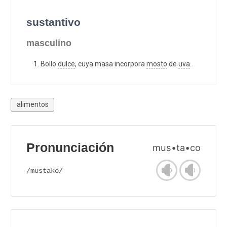
sustantivo
masculino
Bollo
dulce
, cuya masa incorpora
mosto
de
uva
.
alimentos
Pronunciación
mus•ta•co
/mustako/