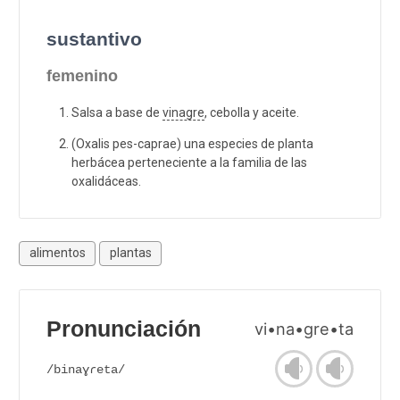
sustantivo
femenino
Salsa a base de
vinagre
, cebolla y aceite.
(Oxalis pes-caprae) una especies de planta
herbácea perteneciente a la familia de las
oxalidáceas.
alimentos
plantas
Pronunciación
vi•na•gre•ta
/binaɣɾeta/