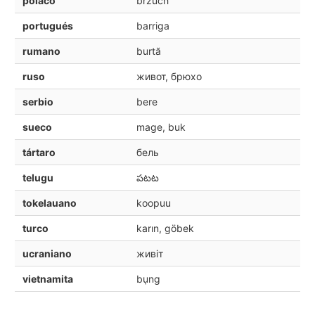
polaco
brzuch
portugués
barriga
rumano
burtă
ruso
живот, брюхо
serbio
bere
sueco
mage, buk
tártaro
бель
telugu
పటట
tokelauano
koopuu
turco
karın, göbek
ucraniano
живіт
vietnamita
bụng