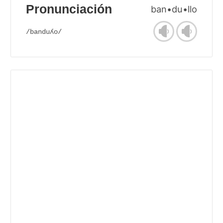
Pronunciación
ban•du•llo
/banduʎo/