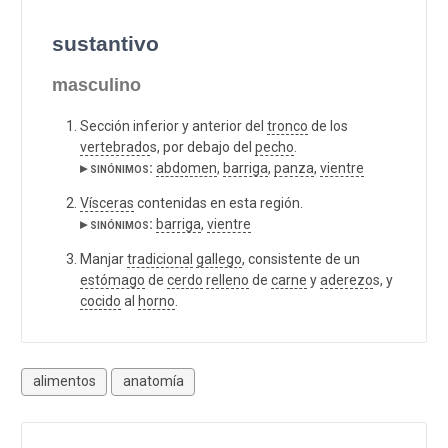
sustantivo
masculino
Sección inferior y anterior del
tronco
de los
vertebrado
s, por debajo del
pecho
.
▸ sinónimos:
abdomen
,
barriga
,
panza
,
vientre
Vísceras
contenidas en esta región.
▸ sinónimos:
barriga
,
vientre
Manjar
tradicional
gallego
, consistente de un
estómago
de
cerdo
relleno
de
carne
y
aderezo
s, y
cocido
al
horno
.
alimentos
anatomía