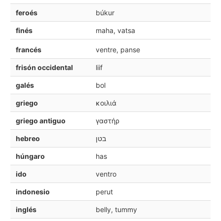
feroés
búkur
finés
maha, vatsa
francés
ventre, panse
frisón occidental
liif
galés
bol
griego
κοιλιά
griego antiguo
γαστήρ
hebreo
בטן
húngaro
has
ido
ventro
indonesio
perut
inglés
belly, tummy