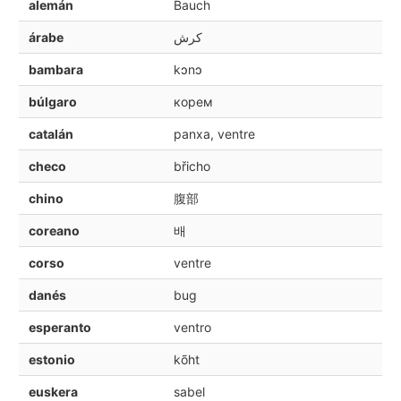
alemán
Bauch
árabe
كرش
bambara
kɔnɔ
búlgaro
корем
catalán
panxa, ventre
checo
břicho
chino
腹部
coreano
배
corso
ventre
danés
bug
esperanto
ventro
estonio
kõht
euskera
sabel