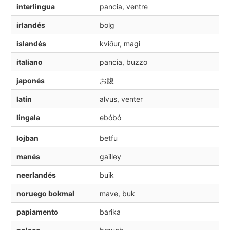
interlingua
pancia, ventre
irlandés
bolg
islandés
kviður, magi
italiano
pancia, buzzo
japonés
お腹
latín
alvus, venter
lingala
ebóbó
lojban
betfu
manés
gailley
neerlandés
buik
noruego bokmal
mave, buk
papiamento
barika