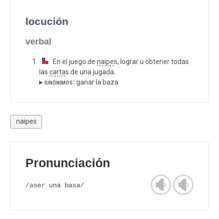
locución
verbal
En el juego de
naipe
s, lograr u obtener todas
las
carta
s de una jugada.
▸ sinónimos:
ganar la baza
naipes
Pronunciación
/aseɾ una basa/