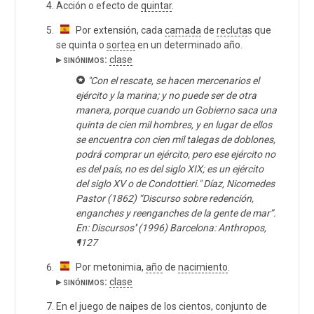
Acción o efecto de
quintar
.
Por extensión, cada
camada
de
recluta
s que
se quinta o
sortea
en un determinado año.
▸ sinónimos:
clase
"Con el rescate, se hacen mercenarios el
ejército y la marina; y no puede ser de otra
manera, porque cuando un Gobierno saca una
quinta de cien mil hombres, y en lugar de ellos
se encuentra con cien mil talegas de doblones,
podrá comprar un ejército, pero ese ejército no
es del país, no es del siglo XIX; es un ejército
del siglo XV o de Condottieri." Díaz, Nicomedes
Pastor (1862) “Discurso sobre redención,
enganches y reenganches de la gente de mar”.
En: Discursos'' (1996) Barcelona: Anthropos,
¶127
Por metonimia,
año
de
nacimiento
.
▸ sinónimos:
clase
En el juego de naipes de los cientos, conjunto de