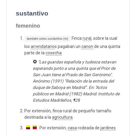
sustantivo
femenino
Finca
rural
, sobre la cual
también como sustantivo (m)
los
arrendatario
s pagaban un
canon
de una quinta
parte de la
cosecha
.
"Las guardas española y tudesca estavan
esperando junto a una quinta que el Prior de
San Juan tiene al Prado de San Gerónimo".
Anónimo (1591) “Relación de la entrada del
duque de Saboya en Madrid”. En: ''Actos
públicos en Madrid (1982) Madrid: Instituto de
Estudios Madrileños, ¶28
Por extensión, finca rural de pequeño tamaño
destinada a la
agricultura
.
Por extensión,
casa
rodeada de
jardines
.