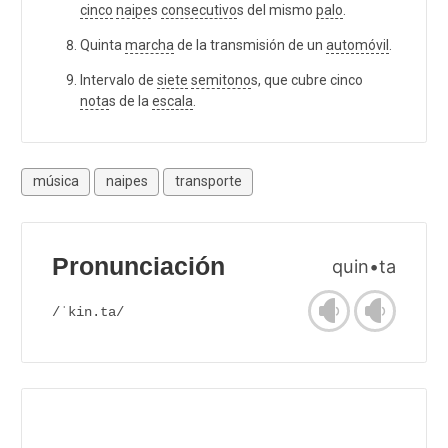
cinco
naipe
s
consecutivo
s del mismo
palo
.
Quinta
marcha
de la transmisión de un
automóvil
.
Intervalo de
siete
semitono
s, que cubre cinco
nota
s de la
escala
.
música
naipes
transporte
Pronunciación
quin•ta
/ˈkin.ta/