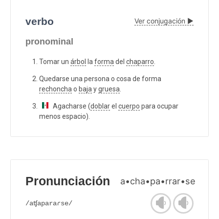
verbo
Ver conjugación ▶
pronominal
Tomar un
árbol
la
forma
del
chaparro
.
Quedarse una persona o cosa de forma
rechoncha
o
baja
y
gruesa
.
Agacharse (
doblar
el
cuerpo
para ocupar
menos espacio).
Pronunciación
a•cha•pa•rrar•se
/aʧaparaɾse/