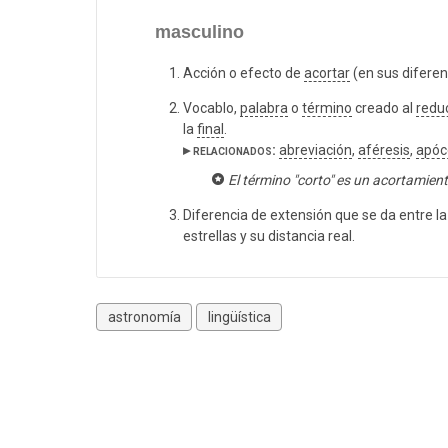
masculino
Acción o efecto de
acortar
(en sus diferen
Vocablo,
palabra
o
término
creado al
reduc
la
final
.
▸ relacionados:
abreviación
,
aféresis
,
apóc
El término "corto" es un acortamiento
Diferencia de extensión que se da entre la
estrellas y su distancia real.
astronomía
lingüística