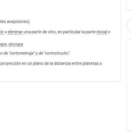
tes acepciones).
ir
o
eliminar
una parte de otro, en particular la parte
inicial
o
ope
,
síncopa
 de "cortometraje" y de "cortocircuito".
 proyección en un plano de la distancia entre planetas o