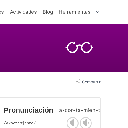
os
Actividades
Blog
Herramientas
Compartir
Pronunciación
a•cor•ta•mien•to
/akoɾtamjento/