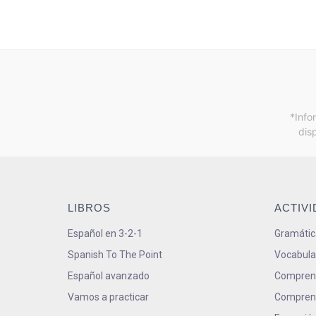
*Info
dis
LIBROS
ACTIV
Español en 3-2-1
Gramátic
Spanish To The Point
Vocabula
Español avanzado
Comprens
Vamos a practicar
Comprens