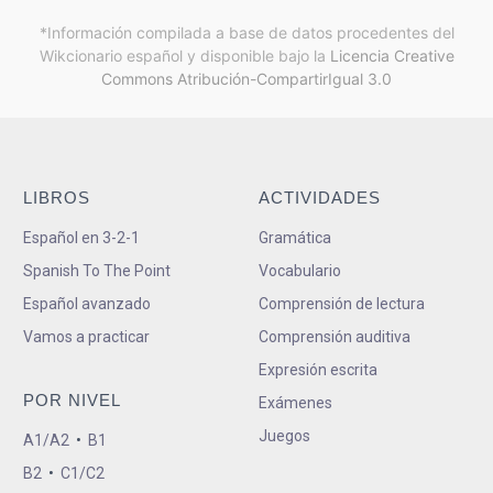
*Información compilada a base de datos procedentes del
Wikcionario español y
disponible bajo la
Licencia Creative
Commons Atribución-CompartirIgual 3.0
LIBROS
ACTIVIDADES
Español en 3-2-1
Gramática
Spanish To The Point
Vocabulario
Español avanzado
Comprensión de lectura
Vamos a practicar
Comprensión auditiva
Expresión escrita
POR NIVEL
Exámenes
Juegos
A1/A2
•
B1
B2
•
C1/C2