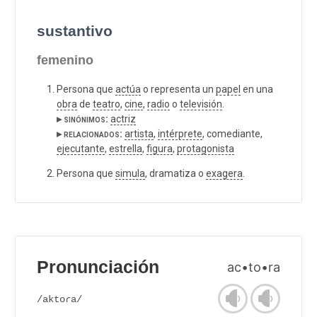
sustantivo
femenino
Persona que
actúa
o representa un
papel
en una
obra
de
teatro
,
cine
,
radio
o
televisión
.
▸ sinónimos:
actriz
▸ relacionados:
artista
,
intérprete
, comediante,
ejecutante
,
estrella
,
figura
,
protagonista
Persona que
simula
, dramatiza o
exagera
.
Pronunciación
ac•to•ra
/aktoɾa/