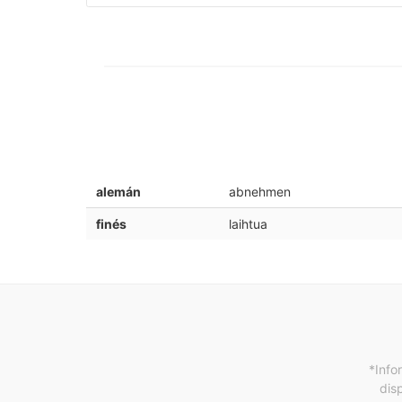
alemán
abnehmen
finés
laihtua
*Info
dis