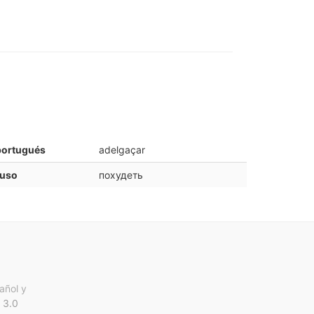
portugués
adelgaçar
ruso
похудеть
añol y
 3.0