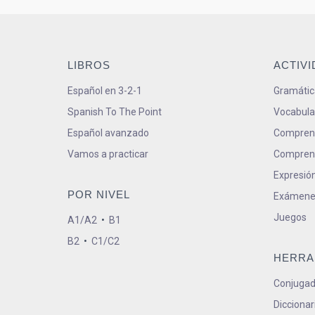
LIBROS
ACTIV
Español en 3-2-1
Gramátic
Spanish To The Point
Vocabula
Español avanzado
Comprens
Vamos a practicar
Comprens
Expresión
POR NIVEL
Exámene
Juegos
A1/A2
•
B1
B2
•
C1/C2
HERRA
Conjugad
Diccionar