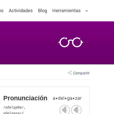
os
Actividades
Blog
Herramientas
Compartir
Pronunciación
a•del•ga•zar
/aðelgaθaɾ,
aðelgasaɾ/