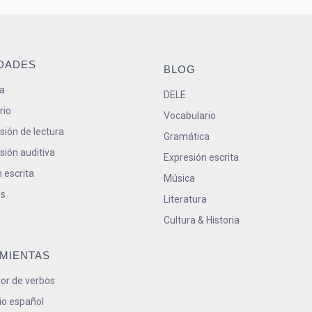
IDADES
BLOG
a
DELE
rio
Vocabulario
ión de lectura
Gramática
ión auditiva
Expresión escrita
 escrita
Música
s
Literatura
Cultura & Historia
MIENTAS
or de verbos
io español