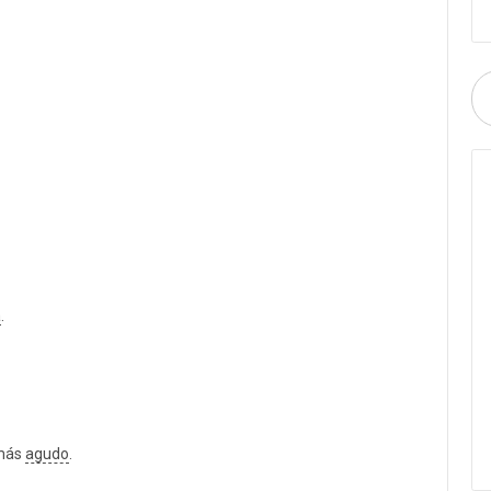
a
.
 más
agudo
.