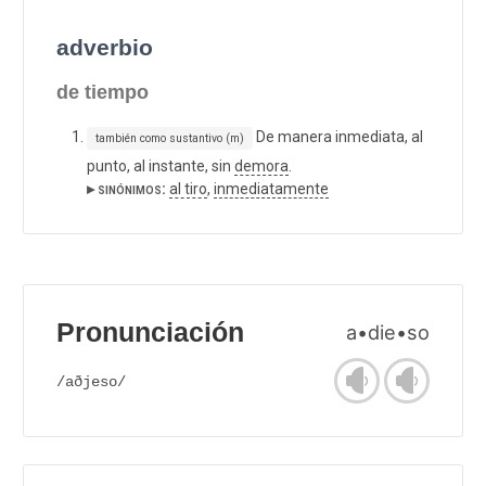
adverbio
de tiempo
De manera inmediata, al
también como sustantivo (m)
punto, al instante, sin
demora
.
▸ sinónimos:
al tiro
,
inmediatamente
Pronunciación
a•die•so
/aðjeso/