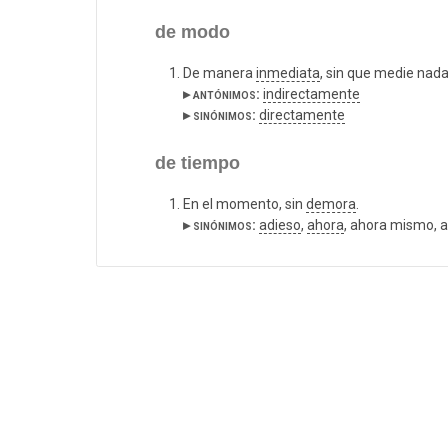
de modo
De manera
inmediata
, sin que medie nad
▸ antónimos:
indirectamente
▸ sinónimos:
directamente
de tiempo
En el momento, sin
demora
.
▸ sinónimos:
adieso
,
ahora
, ahora mismo, a