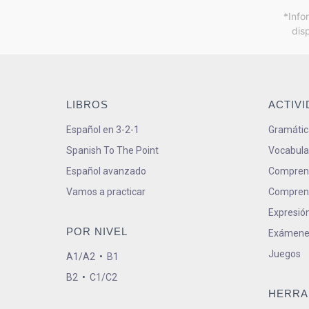
*Info
dis
LIBROS
ACTIV
Español en 3-2-1
Gramátic
Spanish To The Point
Vocabula
Español avanzado
Comprens
Vamos a practicar
Comprens
Expresión
POR NIVEL
Exámene
Juegos
A1/A2
•
B1
B2
•
C1/C2
HERRA