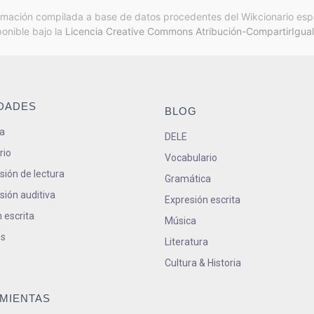
rmación compilada a base de datos procedentes del Wikcionario esp
ponible bajo la
Licencia Creative Commons Atribución-CompartirIgual
IDADES
BLOG
a
DELE
rio
Vocabulario
ión de lectura
Gramática
ión auditiva
Expresión escrita
 escrita
Música
s
Literatura
Cultura & Historia
MIENTAS