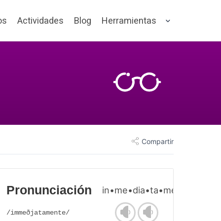
os
Actividades
Blog
Herramientas
Compartir
Pronunciación
in•me•dia•ta•men•te
/immeðjatamente/