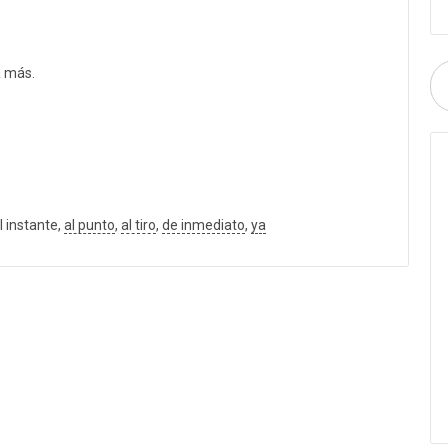
a más.
l instante,
al punto
,
al tiro
,
de inmediato
,
ya