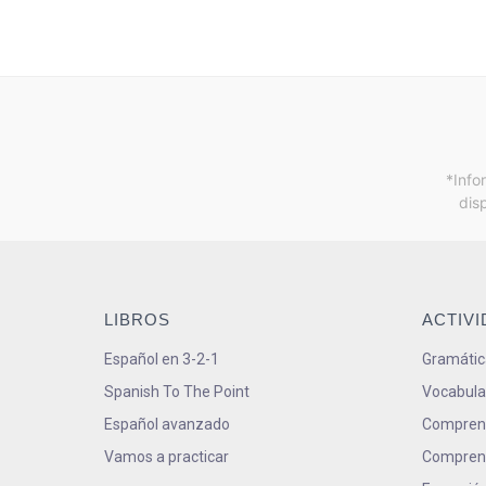
*Info
dis
LIBROS
ACTIV
Español en 3-2-1
Gramátic
Spanish To The Point
Vocabula
Español avanzado
Comprens
Vamos a practicar
Comprens