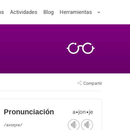
os
Actividades
Blog
Herramientas
Compartir
Pronunciación
a•jon•je
/axoŋxe/