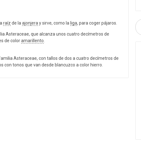
la
raíz
de la
ajonjera
y sirve, como la
liga
, para coger pájaros.
ilia Asteraceae, que alcanza unos cuatro decímetros de
es de color
amarillento
.
familia Asteraceae, con tallos de dos a cuatro decímetros de
s con tonos que van desde blancuzco a color hierro.