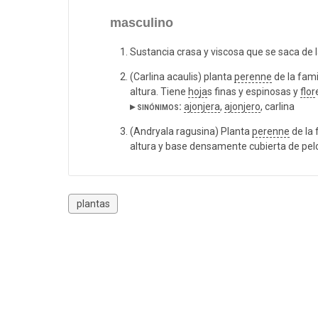
masculino
Sustancia crasa y viscosa que se saca de 
(Carlina acaulis) planta
perenne
de la fam
altura. Tiene
hoja
s finas y espinosas y
flor
▸ sinónimos:
ajonjera
,
ajonjero
, carlina
(Andryala ragusina) Planta
perenne
de la 
altura y base densamente cubierta de pelo
plantas