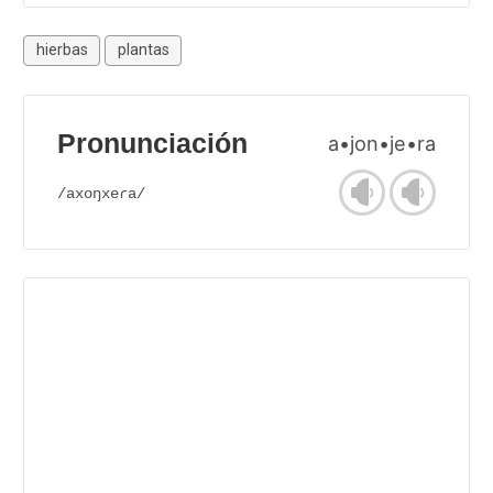
hierbas
plantas
Pronunciación
a•jon•je•ra
/axoŋxeɾa/