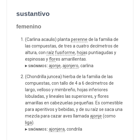
sustantivo
femenino
(Carlina acaulis) planta
perenne
de la familia de
las compuestas, de tres a cuatro decímetros de
altura, con
raíz
fusiforme
,
hoja
s puntiagudas y
espinosas y
flor
es amarillentas.
▸ sinónimos:
ajonje
,
ajonjero
, carlina
(Chondrilla juncea) hierba de la familia de las
compuestas, con tallo de 4 a 6 decímetros de
largo, velloso y mimbreño, hojas inferiores
lobuladas, y lineales las superiores, y flores
amarillas en cabezuelas pequeñas. Es comestible
para aperitivos y bebidas, y de su raíz se saca una
mezcla para cazar aves llamada
ajonje
(como
liga
).
▸ sinónimos:
ajonjera
, condrila